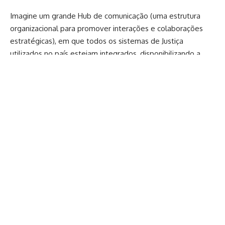
Imagine um grande Hub de comunicação (uma estrutura
organizacional para promover interações e colaborações
estratégicas), em que todos os sistemas de Justiça
utilizados no país estejam integrados, disponibilizando a
automatização de informações, novas tecnologias e
inteligência artificial a todo Judiciário do país, tudo a partir
de uma grande parceria entre o Conselho Nacional de
Justiça (CNJ) e o Programa das Nações Unidas para o
desenvolvimento (PNUD).
Esse é o Justiça 4.0, programa desenvolvido pelo CNJ que
torna o sistema Judiciário brasileiro conectado e mais
próximo da sociedade, em um ´grande marketplace´ (painel
digital) para impulsionar a transformação digital da Justiça e
garantir serviços mais rápidos, eficazes e acessíveis à
população.
O tema foi apresentado na tarde desta quinta-feira (06 de
junho) pelos juízes auxiliares da Presidência do CNJ,