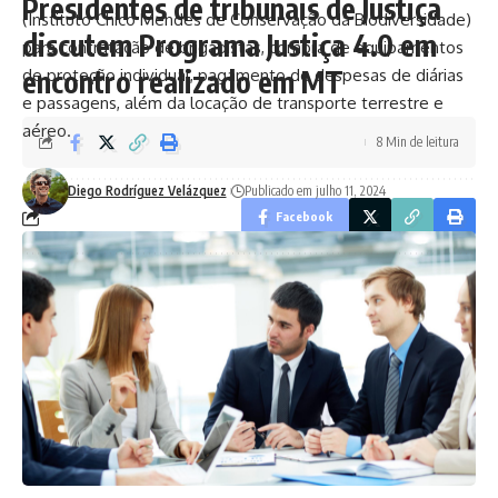
Presidentes de tribunais de Justiça
(Instituto Chico Mendes de Conservação da Biodiversidade)
discutem Programa Justiça 4.0 em
para contratação de brigadistas, compra de equipamentos
encontro realizado em MT
de proteção individual, pagamento de despesas de diárias
e passagens, além da locação de transporte terrestre e
aéreo.
8 Min de leitura
Diego Rodríguez Velázquez
Publicado em julho 11, 2024
Facebook
Leave a comment