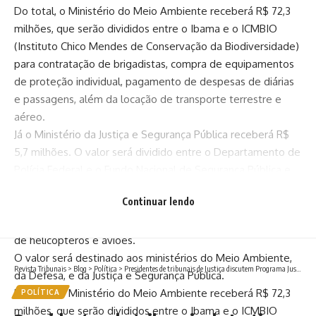
Do total, o Ministério do Meio Ambiente receberá R$ 72,3
milhões, que serão divididos entre o Ibama e o ICMBIO
(Instituto Chico Mendes de Conservação da Biodiversidade)
para contratação de brigadistas, compra de equipamentos
de proteção individual, pagamento de despesas de diárias
e passagens, além da locação de transporte terrestre e
aéreo.
Já o Ministério da Justiça e Segurança Pública receberá R$
5,7 milhões. O valor será dividido entre o Departamento de
Polícia Federal e o Fundo Nacional de Segurança Pública e
destinado principalmente para abastecimento e
Continuar lendo
manutenções de viaturas e aeronaves, além da compra de
geradores de energia, de instrumentos de comunicação e
de helicópteros e aviões.
O valor será destinado aos ministérios do Meio Ambiente,
Revista Tribunais
>
Blog
>
Política
>
Presidentes de tribunais de Justiça discutem Programa Justiça 4.0 em encontro realizado em MT
da Defesa, e da Justiça e Segurança Pública.
Do total, o Ministério do Meio Ambiente receberá R$ 72,3
POLÍTICA
milhões, que serão divididos entre o Ibama e o ICMBIO