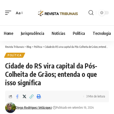
Aa
Font
Resizer
Home
Jurisprudência
Notícias
Política
Tecnologia
Revista Tribunais
>
Blog
>
Política
>
Cidade do RS vira capital da Pós-Colheita de Grãos; entenda o que isso significa
POLÍTICA
Cidade do RS vira capital da Pós-
Colheita de Grãos; entenda o que
isso significa
3 Min de leitura
Diego Rodríguez Velázquez
Publicado em setembro 16, 2024