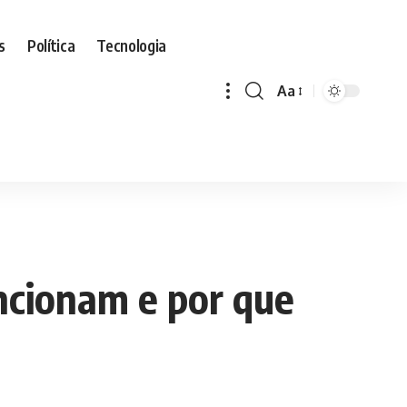
s
Política
Tecnologia
Aa
Font
Resizer
ncionam e por que