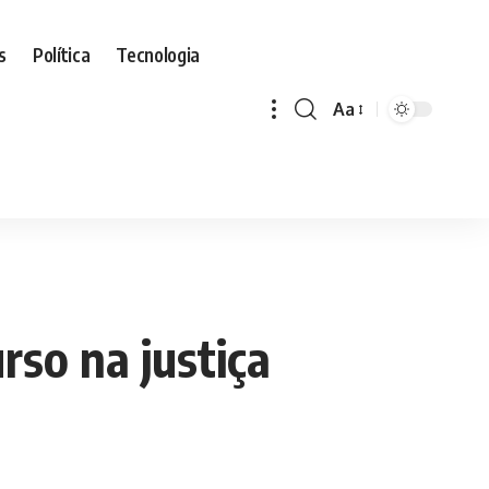
s
Política
Tecnologia
Aa
Font
Resizer
rso na justiça