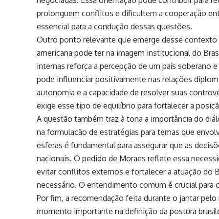
prolonguem conflitos e dificultem a cooperação entr
essencial para a condução dessas questões.
Outro ponto relevante que emerge desse contexto é 
americana pode ter na imagem institucional do Bra
internas reforça a percepção de um país soberano e 
pode influenciar positivamente nas relações diplomá
autonomia e a capacidade de resolver suas contrové
exige esse tipo de equilíbrio para fortalecer a posiç
A questão também traz à tona a importância do diál
na formulação de estratégias para temas que envolv
esferas é fundamental para assegurar que as decis
nacionais. O pedido de Moraes reflete essa necess
evitar conflitos externos e fortalecer a atuação do 
necessário. O entendimento comum é crucial para o 
Por fim, a recomendação feita durante o jantar pe
momento importante na definição da postura brasile