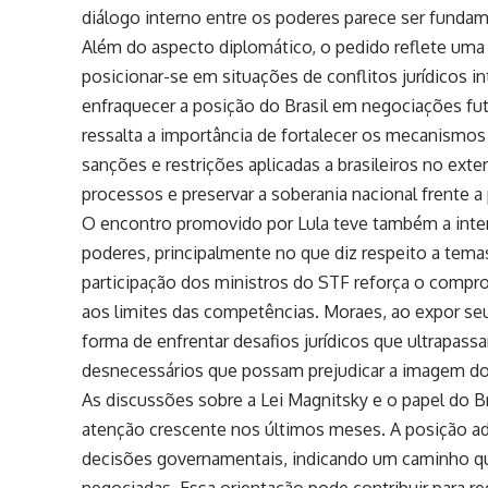
diálogo interno entre os poderes parece ser fundam
Além do aspecto diplomático, o pedido reflete uma 
posicionar-se em situações de conflitos jurídicos in
enfraquecer a posição do Brasil em negociações fu
ressalta a importância de fortalecer os mecanismos i
sanções e restrições aplicadas a brasileiros no exter
processos e preservar a soberania nacional frente a
O encontro promovido por Lula teve também a inte
poderes, principalmente no que diz respeito a tema
participação dos ministros do STF reforça o compr
aos limites das competências. Moraes, ao expor se
forma de enfrentar desafios jurídicos que ultrapass
desnecessários que possam prejudicar a imagem do 
As discussões sobre a Lei Magnitsky e o papel do Br
atenção crescente nos últimos meses. A posição ad
decisões governamentais, indicando um caminho que
negociadas. Essa orientação pode contribuir para red