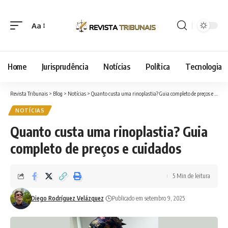
Aa
Font
Resizer
Home
Jurisprudência
Notícias
Política
Tecnologia
Revista Tribunais
>
Blog
>
Notícias
>
Quanto custa uma rinoplastia? Guia completo de preços e cuidados
NOTÍCIAS
Quanto custa uma rinoplastia? Guia
completo de preços e cuidados
5 Min de leitura
Diego Rodríguez Velázquez
Publicado em setembro 9, 2025