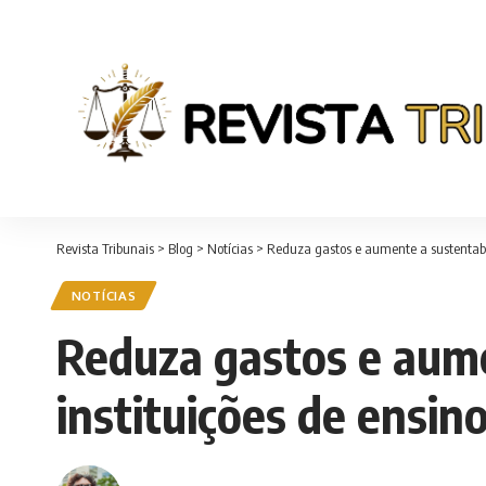
Revista Tribunais
>
Blog
>
Notícias
>
Reduza gastos e aumente a sustentabili
NOTÍCIAS
Reduza gastos e aumen
instituições de ensin