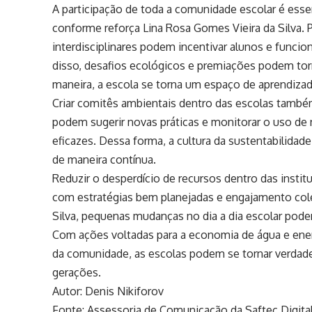
A participação de toda a comunidade escolar é esse
conforme reforça Lina Rosa Gomes Vieira da Silva. 
interdisciplinares podem incentivar alunos e funci
disso, desafios ecológicos e premiações podem tor
maneira, a escola se torna um espaço de aprendizad
Criar comitês ambientais dentro das escolas també
podem sugerir novas práticas e monitorar o uso de
eficazes. Dessa forma, a cultura da sustentabilidade
de maneira contínua.
Reduzir o desperdício de recursos dentro das insti
com estratégias bem planejadas e engajamento col
Silva, pequenas mudanças no dia a dia escolar pod
Com ações voltadas para a economia de água e energi
da comunidade, as escolas podem se tornar verdade
gerações.
Autor: Denis Nikiforov
Fonte: Assessoria de Comunicação da Saftec Digita