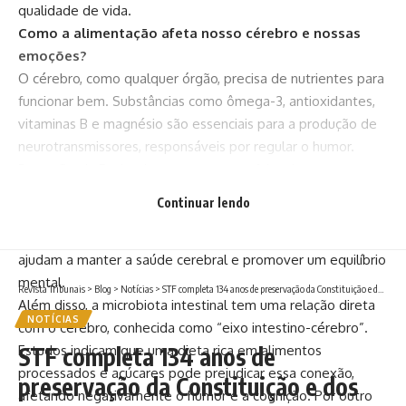
qualidade de vida.
Como a alimentação afeta nosso cérebro e nossas
emoções?
O cérebro, como qualquer órgão, precisa de nutrientes para
funcionar bem. Substâncias como ômega-3, antioxidantes,
vitaminas B e magnésio são essenciais para a produção de
neurotransmissores, responsáveis por regular o humor.
Bruno Garcia Redondo comenta que a falta desses
nutrientes pode causar desequilíbrios químicos, resultando
Continuar lendo
em sintomas como ansiedade e depressão. Alimentos ricos
em gorduras saudáveis, como peixes, abacates e nozes,
ajudam a manter a saúde cerebral e promover um equilíbrio
mental.
Revista Tribunais
>
Blog
>
Notícias
>
STF completa 134 anos de preservação da Constituição e dos direitos fundamentais
Além disso, a microbiota intestinal tem uma relação direta
NOTÍCIAS
com o cérebro, conhecida como “eixo intestino-cérebro”.
Estudos indicam que uma dieta rica em alimentos
STF completa 134 anos de
processados e açúcares pode prejudicar essa conexão,
preservação da Constituição e dos
afetando negativamente o humor e a cognição. Por outro