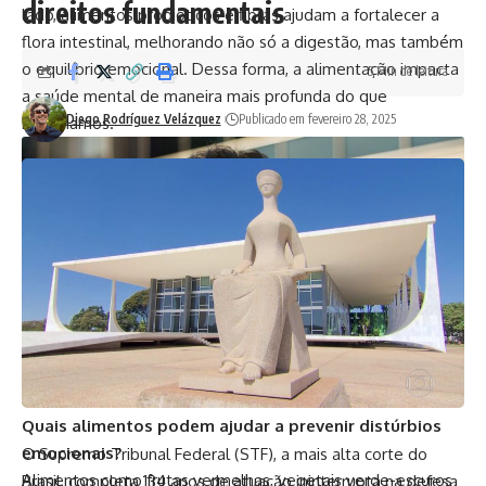
direitos fundamentais
lado, alimentos probióticos e fibras ajudam a fortalecer a
flora intestinal, melhorando não só a digestão, mas também
o equilíbrio emocional. Dessa forma, a alimentação impacta
5 Min de leitura
a saúde mental de maneira mais profunda do que
Diego Rodríguez Velázquez
Publicado em fevereiro 28, 2025
imaginamos.
Bruno Garcia Redondo
Quais alimentos podem ajudar a prevenir distúrbios
emocionais?
O Supremo Tribunal Federal (STF), a mais alta corte do
Alimentos como frutas vermelhas, vegetais verde-escuros
Brasil, completa 134 anos de atuação ininterrupta na defesa