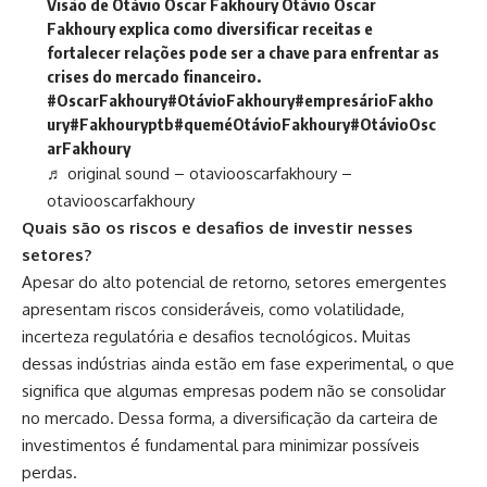
Visão de Otávio Oscar Fakhoury Otávio Oscar
Fakhoury explica como diversificar receitas e
fortalecer relações pode ser a chave para enfrentar as
crises do mercado financeiro.
#OscarFakhoury
#OtávioFakhoury
#empresárioFakho
ury
#Fakhouryptb
#queméOtávioFakhoury
#OtávioOsc
arFakhoury
♬ original sound – otaviooscarfakhoury –
otaviooscarfakhoury
Quais são os riscos e desafios de investir nesses
setores?
Apesar do alto potencial de retorno, setores emergentes
apresentam riscos consideráveis, como volatilidade,
incerteza regulatória e desafios tecnológicos. Muitas
dessas indústrias ainda estão em fase experimental, o que
significa que algumas empresas podem não se consolidar
no mercado. Dessa forma, a diversificação da carteira de
investimentos é fundamental para minimizar possíveis
perdas.