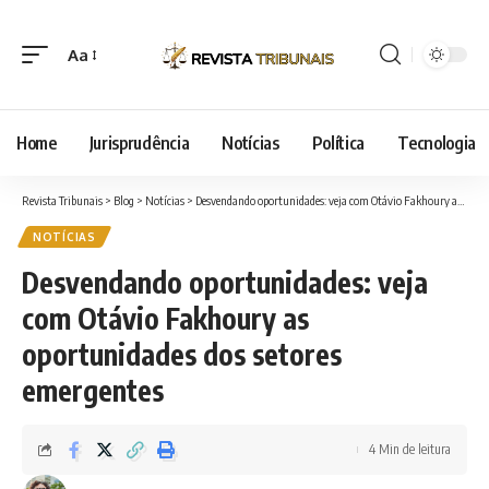
Aa
Font
Resizer
Home
Jurisprudência
Notícias
Política
Tecnologia
Revista Tribunais
>
Blog
>
Notícias
>
Desvendando oportunidades: veja com Otávio Fakhoury as oportunidades dos setores emergentes
NOTÍCIAS
Desvendando oportunidades: veja
com Otávio Fakhoury as
oportunidades dos setores
emergentes
4 Min de leitura