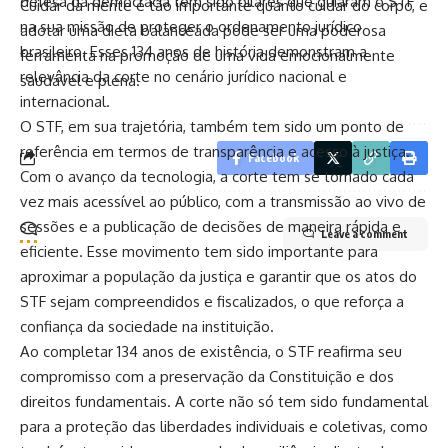
defesa da democracia têm sido pilares que guiaram o STF
Cuidar da mente é tão importante quanto cuidar do corpo, e
na sua missão de proteger o ordenamento jurídico
adotar uma dieta balanceada pode ser uma poderosa
brasileiro. Esses 134 anos de história demonstram a
ferramenta na promoção de uma vida emocionalmente
relevância da corte no cenário jurídico nacional e
saudável e plena.
internacional.
O STF, em sua trajetória, também tem sido um ponto de
referência em termos de transparência e acesso à justiça.
Facebook
Com o avanço da tecnologia, a corte tem se tornado cada
vez mais acessível ao público, com a transmissão ao vivo de
sessões e a publicação de decisões de maneira rápida e
Leave a comment
eficiente. Esse movimento tem sido importante para
aproximar a população da justiça e garantir que os atos do
STF sejam compreendidos e fiscalizados, o que reforça a
confiança da sociedade na instituição.
Ao completar 134 anos de existência, o STF reafirma seu
compromisso com a preservação da Constituição e dos
direitos fundamentais. A corte não só tem sido fundamental
para a proteção das liberdades individuais e coletivas, como