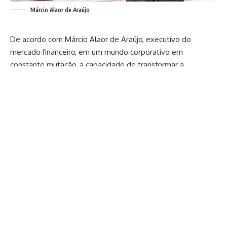
Márcio Alaor de Araújo
De acordo com Márcio Alaor de Araújo, executivo do
mercado financeiro, em um mundo corporativo em
constante mutação, a capacidade de transformar a
adversidade em oportunidade é uma marca registrada da
liderança executiva de sucesso. A jornada da crise ao
crescimento é um desafio que exige visão estratégica,
resiliência profissional e uma gestão de resultados
impecável.
Este artigo explora as estratégias e a mentalidade que
permitem a esses líderes guiar suas organizações por meio
da turbulência, emergindo mais fortes e inovadores. Siga a
leitura e descubra tudo sobre o tema!
Por que a crise é um catalisador para a
inovação e o crescimento?
Embora as crises sejam inerentemente desafiadoras, elas