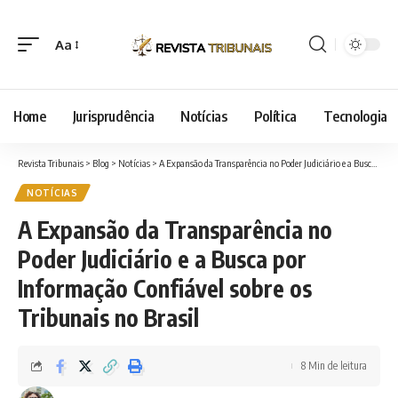
Aa
Font
Resizer
Home
Jurisprudência
Notícias
Política
Tecnologia
Revista Tribunais
>
Blog
>
Notícias
>
A Expansão da Transparência no Poder Judiciário e a Busca por Informação Confiável sobre os Tribunais no Brasil
NOTÍCIAS
A Expansão da Transparência no
Poder Judiciário e a Busca por
Informação Confiável sobre os
Tribunais no Brasil
8 Min de leitura