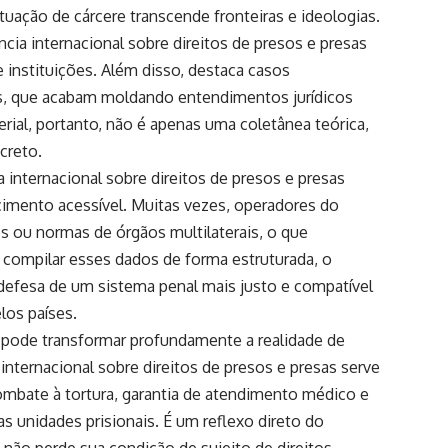
tuação de cárcere transcende fronteiras e ideologias.
ncia internacional sobre direitos de presos e presas
 e instituições. Além disso, destaca casos
is, que acabam moldando entendimentos jurídicos
erial, portanto, não é apenas uma coletânea teórica,
creto.
a internacional sobre direitos de presos e presas
imento acessível. Muitas vezes, operadores do
ões ou normas de órgãos multilaterais, o que
 compilar esses dados de forma estruturada, o
efesa de um sistema penal mais justo e compatível
os países.
a pode transformar profundamente a realidade de
internacional sobre direitos de presos e presas serve
mbate à tortura, garantia de atendimento médico e
as unidades prisionais. É um reflexo direto do
o perde sua condição de sujeito de direitos.