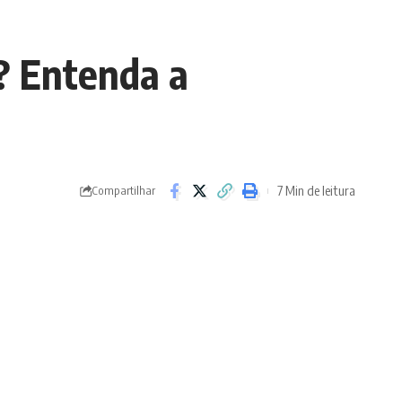
? Entenda a
7 Min de leitura
Compartilhar
- Advertisement -