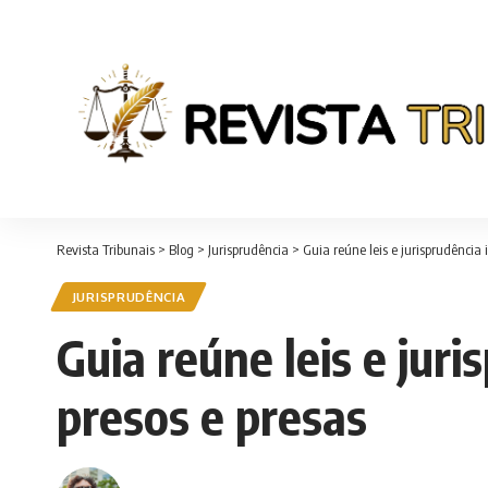
Revista Tribunais
>
Blog
>
Jurisprudência
>
Guia reúne leis e jurisprudência 
JURISPRUDÊNCIA
Guia reúne leis e juri
presos e presas