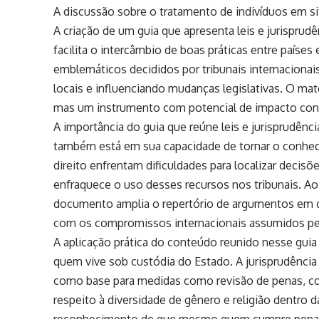
A discussão sobre o tratamento de indivíduos em si
A criação de um guia que apresenta leis e jurisprudê
facilita o intercâmbio de boas práticas entre países
emblemáticos decididos por tribunais internaciona
locais e influenciando mudanças legislativas. O mat
mas um instrumento com potencial de impacto con
A importância do guia que reúne leis e jurisprudênci
também está em sua capacidade de tornar o conhec
direito enfrentam dificuldades para localizar decis
enfraquece o uso desses recursos nos tribunais. Ao
documento amplia o repertório de argumentos em d
com os compromissos internacionais assumidos pel
A aplicação prática do conteúdo reunido nesse gui
quem vive sob custódia do Estado. A jurisprudência 
como base para medidas como revisão de penas, co
respeito à diversidade de gênero e religião dentro d
reconhecimento de que mesmo quem cumpre pena nã