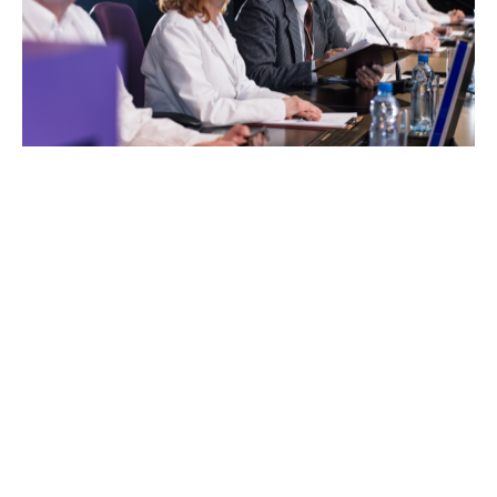
A recente iniciativa da 1ª Vice-Presidência marca um avanço
significativo na busca pela coerência nas decisões judiciais
dos Juizados Especiais. Com o papel de coordenar a
uniformização dos entendimentos, essa gestão promete
trazer mais segurança jurídica para as partes envolvidas em
processos que tramitam por esses órgãos. O alinhamento
das interpretações contribui para a redução das
divergências que, muitas vezes, dificultam o andamento dos
casos e geram insegurança para os cidadãos.
A atuação dos desembargadores tem sido fundamental na
construção de uma base sólida que permita harmonizar as