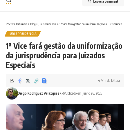
Leave a comment
Revista Tribunais
>
Blog
>
Jurisprudência
>
1ª Vice fará gestão da uniformização da jurisprudência para Juizados Especiais
JURISPRUDÊNCIA
1ª Vice fará gestão da uniformização
da jurisprudência para Juizados
Especiais
4 Min de leitura
Diego Rodríguez Velázquez
Publicado em junho 26, 2025