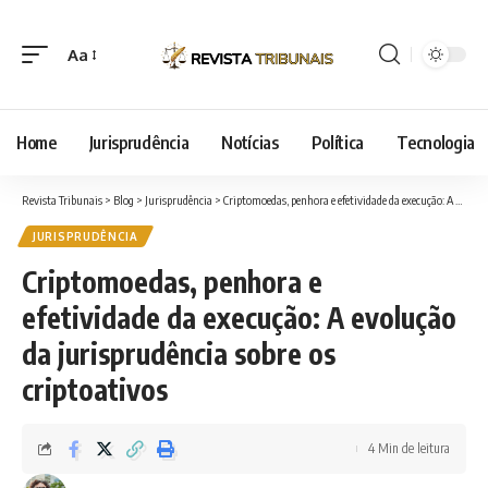
Aa
Font
Resizer
Home
Jurisprudência
Notícias
Política
Tecnologia
Revista Tribunais
>
Blog
>
Jurisprudência
>
Criptomoedas, penhora e efetividade da execução: A evolução da jurisprudência sobre os criptoativos
JURISPRUDÊNCIA
Criptomoedas, penhora e
efetividade da execução: A evolução
da jurisprudência sobre os
criptoativos
4 Min de leitura